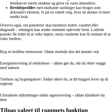
fremhæver træets struktur og giver en varm atmosfære.
Breddeprofiler
med markante samlinger kan bruges som
dekorativt element, fx på en enkelt væg, hvor du ønsker et mere
rustikt look.
Overvej også, om panelerne skal monteres lodret, vandret eller
diagonalt – retningen kan ændre rummets oplevede form. Lodrette
paneler får loftet til at virke højere, mens vandrette kan få rummet til at
virke bredere.
Byg en holdbar træterrasse: Sådan modstår den det danske vejr
Energirenovering af rækkehuse – sådan gør du, når du deler vægge
med naboen
Træhuse og bygningskrav: Sådan sikrer du, at dit byggeri lever op til
reglerne
Uforudsete udfordringer under tagrenovering – sådan håndterer du
dem
Tilpas valget til rummets funktion