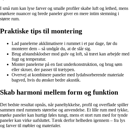
I små rum kan lyse farver og smalle profiler skabe luft og lethed, mens
mørkere nuancer og brede paneler giver en mere intim stemning i
større rum.
Praktiske tips til montering
Lad panelerne akklimatisere i rummet i et par dage, før du
monterer dem – så undgår du, at de slår sig.
Brug afstandsklodser mod gulv og loft, så træet kan arbejde med
fugt og temperatur.
Monter panelerne på en fast underkonstruktion, og brug søm
eller skruer, der passer til trætypen.
Overvej at kombinere paneler med lydabsorberende materiale
bagved, hvis du ønsker bedre akustik.
Skab harmoni mellem form og funktion
Det bedste resultat opnås, når paneltykkelse, profil og overflade spiller
sammen med rummets størrelse og anvendelse. Et lille rum med tykke,
mørke paneler kan hurtigt føles tungt, mens et stort rum med for tynde
paneler kan virke uafsluttet. Tænk derfor helheden igennem – fra lys
og farver til møbler og materialer.