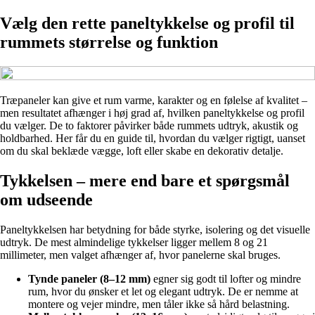
Vælg den rette paneltykkelse og profil til
rummets størrelse og funktion
Træpaneler kan give et rum varme, karakter og en følelse af kvalitet –
men resultatet afhænger i høj grad af, hvilken paneltykkelse og profil
du vælger. De to faktorer påvirker både rummets udtryk, akustik og
holdbarhed. Her får du en guide til, hvordan du vælger rigtigt, uanset
om du skal beklæde vægge, loft eller skabe en dekorativ detalje.
Tykkelsen – mere end bare et spørgsmål
om udseende
Paneltykkelsen har betydning for både styrke, isolering og det visuelle
udtryk. De mest almindelige tykkelser ligger mellem 8 og 21
millimeter, men valget afhænger af, hvor panelerne skal bruges.
Tynde paneler (8–12 mm)
egner sig godt til lofter og mindre
rum, hvor du ønsker et let og elegant udtryk. De er nemme at
montere og vejer mindre, men tåler ikke så hård belastning.