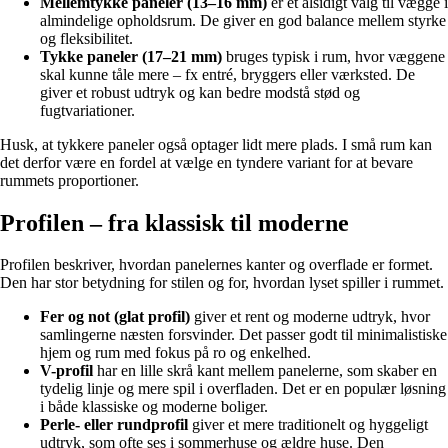
Mellemtykke paneler (13–16 mm)
er et alsidigt valg til vægge i
almindelige opholdsrum. De giver en god balance mellem styrke
og fleksibilitet.
Tykke paneler (17–21 mm)
bruges typisk i rum, hvor væggene
skal kunne tåle mere – fx entré, bryggers eller værksted. De
giver et robust udtryk og kan bedre modstå stød og
fugtvariationer.
Husk, at tykkere paneler også optager lidt mere plads. I små rum kan
det derfor være en fordel at vælge en tyndere variant for at bevare
rummets proportioner.
Profilen – fra klassisk til moderne
Profilen beskriver, hvordan panelernes kanter og overflade er formet.
Den har stor betydning for stilen og for, hvordan lyset spiller i rummet.
Fer og not (glat profil)
giver et rent og moderne udtryk, hvor
samlingerne næsten forsvinder. Det passer godt til minimalistiske
hjem og rum med fokus på ro og enkelhed.
V-profil
har en lille skrå kant mellem panelerne, som skaber en
tydelig linje og mere spil i overfladen. Det er en populær løsning
i både klassiske og moderne boliger.
Perle- eller rundprofil
giver et mere traditionelt og hyggeligt
udtryk, som ofte ses i sommerhuse og ældre huse. Den