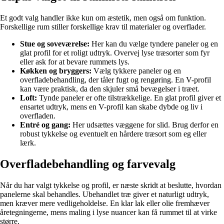
Et godt valg handler ikke kun om æstetik, men også om funktion.
Forskellige rum stiller forskellige krav til materialer og overflader.
Stue og soveværelse:
Her kan du vælge tyndere paneler og en
glat profil for et roligt udtryk. Overvej lyse træsorter som fyr
eller ask for at bevare rummets lys.
Køkken og bryggers:
Vælg tykkere paneler og en
overfladebehandling, der tåler fugt og rengøring. En V-profil
kan være praktisk, da den skjuler små bevægelser i træet.
Loft:
Tynde paneler er ofte tilstrækkelige. En glat profil giver et
ensartet udtryk, mens en V-profil kan skabe dybde og liv i
overfladen.
Entré og gang:
Her udsættes væggene for slid. Brug derfor en
robust tykkelse og eventuelt en hårdere træsort som eg eller
lærk.
Overfladebehandling og farvevalg
Når du har valgt tykkelse og profil, er næste skridt at beslutte, hvordan
panelerne skal behandles. Ubehandlet træ giver et naturligt udtryk,
men kræver mere vedligeholdelse. En klar lak eller olie fremhæver
åretegningerne, mens maling i lyse nuancer kan få rummet til at virke
større.