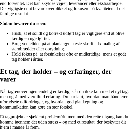
end forventet. Det kan skyldes vejret, leverancer eller ekstraarbejde.
Det vigtigste er at bevare overblikket og fokusere på kvaliteten af det
færdige resultat.
Sådan bevarer du roen:
Husk, at et solidt og korrekt udført tag er vigtigere end at blive
færdig en uge før tid.
Brug ventetiden på at planlægge næste skridt – fx maling af
sternbrædder eller oprydning.
Hold fokus på, at forsinkelser ofte er midlertidige, mens et godt
tag holder i årtier.
Et tag, der holder – og erfaringer, der
varer
Når tagrenoveringen endelig er færdig, står du ikke kun med et nyt tag,
men også med værdifuld erfaring. Du har lært, hvordan man håndterer
uforudsete udfordringer, og hvordan god planlægning og
kommunikation kan gøre en stor forskel.
Et tagprojekt er sjældent problemfrit, men med den rette tilgang kan du
komme igennem det uden stress – og med et resultat, der beskytter dit
hjem i mange år frem.