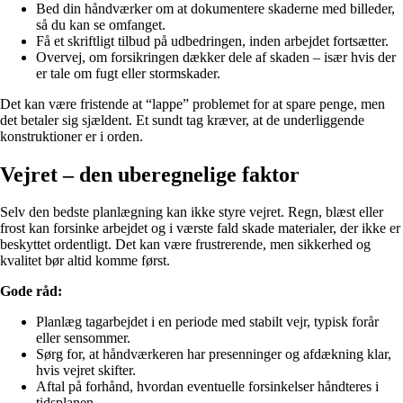
Bed din håndværker om at dokumentere skaderne med billeder,
så du kan se omfanget.
Få et skriftligt tilbud på udbedringen, inden arbejdet fortsætter.
Overvej, om forsikringen dækker dele af skaden – især hvis der
er tale om fugt eller stormskader.
Det kan være fristende at “lappe” problemet for at spare penge, men
det betaler sig sjældent. Et sundt tag kræver, at de underliggende
konstruktioner er i orden.
Vejret – den uberegnelige faktor
Selv den bedste planlægning kan ikke styre vejret. Regn, blæst eller
frost kan forsinke arbejdet og i værste fald skade materialer, der ikke er
beskyttet ordentligt. Det kan være frustrerende, men sikkerhed og
kvalitet bør altid komme først.
Gode råd:
Planlæg tagarbejdet i en periode med stabilt vejr, typisk forår
eller sensommer.
Sørg for, at håndværkeren har presenninger og afdækning klar,
hvis vejret skifter.
Aftal på forhånd, hvordan eventuelle forsinkelser håndteres i
tidsplanen.