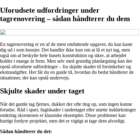
Uforudsete udfordringer under
tagrenovering – sådan håndterer du dem
En tagrenovering er en af de mest omfattende opgaver, du kan kaste
dig ud i som husejer. Det handler ikke kun om at få et nyt tag, men
også om at beskytte hele husets konstruktion og sikre, at arbejdet
holder i mange år frem. Men selv med grundig planlægning kan der
opstå uforudsete udfordringer – fra skjulte skader til forsinkelser og
ekstraudgifter. Her får du en guide til, hvordan du bedst håndterer de
situationer, der kan opstå undervejs.
Skjulte skader under taget
Når det gamle tag fjernes, dukker der ofte ting op, som ingen kunne
forudse. Råd i spær, fugtskader i undertaget eller utætte inddækninger
omkring skorstenen er klassiske eksempler. Disse problemer kan
hurtigt fordyre projektet, men det er vigtigt at tage dem alvorligt.
Sådan håndterer du det: