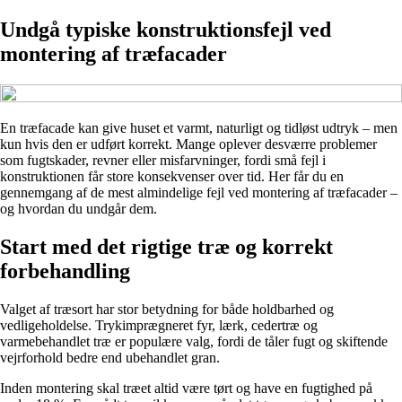
Undgå typiske konstruktionsfejl ved
montering af træfacader
En træfacade kan give huset et varmt, naturligt og tidløst udtryk – men
kun hvis den er udført korrekt. Mange oplever desværre problemer
som fugtskader, revner eller misfarvninger, fordi små fejl i
konstruktionen får store konsekvenser over tid. Her får du en
gennemgang af de mest almindelige fejl ved montering af træfacader –
og hvordan du undgår dem.
Start med det rigtige træ og korrekt
forbehandling
Valget af træsort har stor betydning for både holdbarhed og
vedligeholdelse. Trykimprægneret fyr, lærk, cedertræ og
varmebehandlet træ er populære valg, fordi de tåler fugt og skiftende
vejrforhold bedre end ubehandlet gran.
Inden montering skal træet altid være tørt og have en fugtighed på