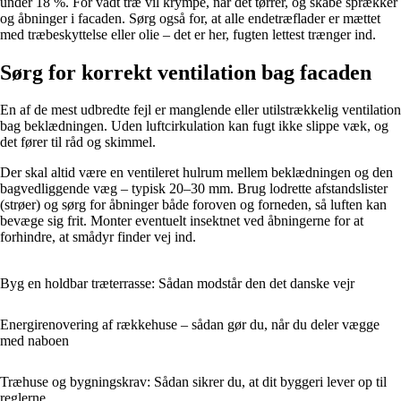
under 18 %. For vådt træ vil krympe, når det tørrer, og skabe sprækker
og åbninger i facaden. Sørg også for, at alle endetræflader er mættet
med træbeskyttelse eller olie – det er her, fugten lettest trænger ind.
Sørg for korrekt ventilation bag facaden
En af de mest udbredte fejl er manglende eller utilstrækkelig ventilation
bag beklædningen. Uden luftcirkulation kan fugt ikke slippe væk, og
det fører til råd og skimmel.
Der skal altid være en ventileret hulrum mellem beklædningen og den
bagvedliggende væg – typisk 20–30 mm. Brug lodrette afstandslister
(strøer) og sørg for åbninger både foroven og forneden, så luften kan
bevæge sig frit. Monter eventuelt insektnet ved åbningerne for at
forhindre, at smådyr finder vej ind.
Byg en holdbar træterrasse: Sådan modstår den det danske vejr
Energirenovering af rækkehuse – sådan gør du, når du deler vægge
med naboen
Træhuse og bygningskrav: Sådan sikrer du, at dit byggeri lever op til
reglerne