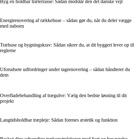
Byg en holdbar træterrasse: Sådan modstår den det danske vejr
Energirenovering af rækkehuse – sådan gør du, når du deler vægge
med naboen
Træhuse og bygningskrav: Sådan sikrer du, at dit byggeri lever op til
reglerne
Uforudsete udfordringer under tagrenovering – sådan håndterer du
dem
Overfladebehandling af trægulve: Vælg den bedste løsning til dit
projekt
Langtidsholdbar træpleje: Sådan forenes æstetik og funktion
Beskyt dine udvendige trækonstruktioner mod fugt og bevægelse –