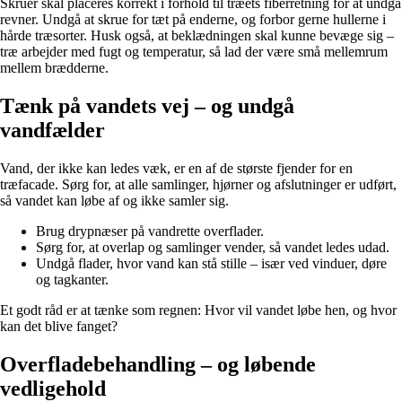
Skruer skal placeres korrekt i forhold til træets fiberretning for at undgå
revner. Undgå at skrue for tæt på enderne, og forbor gerne hullerne i
hårde træsorter. Husk også, at beklædningen skal kunne bevæge sig –
træ arbejder med fugt og temperatur, så lad der være små mellemrum
mellem brædderne.
Tænk på vandets vej – og undgå
vandfælder
Vand, der ikke kan ledes væk, er en af de største fjender for en
træfacade. Sørg for, at alle samlinger, hjørner og afslutninger er udført,
så vandet kan løbe af og ikke samler sig.
Brug drypnæser på vandrette overflader.
Sørg for, at overlap og samlinger vender, så vandet ledes udad.
Undgå flader, hvor vand kan stå stille – især ved vinduer, døre
og tagkanter.
Et godt råd er at tænke som regnen: Hvor vil vandet løbe hen, og hvor
kan det blive fanget?
Overfladebehandling – og løbende
vedligehold