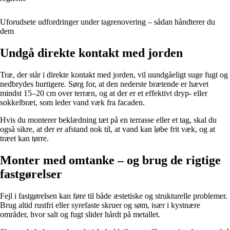
Uforudsete udfordringer under tagrenovering – sådan håndterer du
dem
Undgå direkte kontakt med jorden
Træ, der står i direkte kontakt med jorden, vil uundgåeligt suge fugt og
nedbrydes hurtigere. Sørg for, at den nederste brætende er hævet
mindst 15–20 cm over terræn, og at der er et effektivt dryp- eller
sokkelbræt, som leder vand væk fra facaden.
Hvis du monterer beklædning tæt på en terrasse eller et tag, skal du
også sikre, at der er afstand nok til, at vand kan løbe frit væk, og at
træet kan tørre.
Monter med omtanke – og brug de rigtige
fastgørelser
Fejl i fastgørelsen kan føre til både æstetiske og strukturelle problemer.
Brug altid rustfri eller syrefaste skruer og søm, især i kystnære
områder, hvor salt og fugt slider hårdt på metallet.