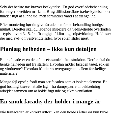
Selv det bedste træ kræver beskyttelse. En god overfladebehandling
forlænger levetiden markant. Brug diffusionsåbne træbeskyttelser, der
tillader fugt at slippe ud, men forhindrer vand i at trænge ind.
Efter montering bør du give facaden en første behandling hurtigst
muligt. Derefter skal du løbende inspicere og vedligeholde overfladen
– typisk hvert 3.–5. år afhængigt af klima og solpåvirkning. Hold især
øje med syd- og vestvendte sider, hvor solen slider mest.
Planlæg helheden – ikke kun detaljen
En træfacade er en del af husets samlede konstruktion. Derfor skal du
tænke helheden ind fra starten: Hvordan møder facaden taget, soklen
og vinduerne? Hvordan håndteres overgangene mellem forskellige
materialer?
Mange fejl opstår, fordi man ser facaden som et isoleret element. En
god løsning kræver, at alle lag – fra dampspærre til beklædning –
arbejder sammen om at holde fugt ude og sikre ventilation.
En smuk facade, der holder i mange år
Når træfacaden er korrekt udført, kan den holde i årtier og kun blive