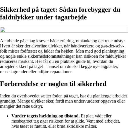
Sikkerhed på taget: Sådan forebygger du
faldulykker under tagarbejde
At arbejde på et tag kræver både erfaring, omtanke og det rette udstyr.
Hvert år sker der alvorlige ulykker, når håndværkere og gør-det-selv-
folk mister fodfæstet og falder fra højden. Men med god planlægning
og nogle enkle sikkerhedsforanstaltninger kan risikoen for faldulykker
reduceres markant. Her får du en praktisk guide til, hvordan du
arbejder sikkert på taget – uanset om du skal lægge nye tagplader,
rense tagrender eller udføre reparationer.
Forberedelse er nøglen til sikkerhed
Inden du overhovedet sætter foden på taget, bør du planlægge arbejdet
grundigt. Mange ulykker sker, fordi man undervurderer opgaven eller
mangler det rette udstyr.
Vurder tagets hældning og tilstand.
Et glat, vådt eller
mosbegroet tag øger risikoen for at glide. Vent med arbejdet,
hvis taget er fugtigt, eller brug skridsikre måtter.