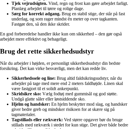
Tjek vejrudsigten.
Vind, regn og frost kan gøre arbejdet farligt.
Planlæg arbejdet til tørre og rolige dage.
Sørg for korrekt adgang.
Brug en stabil stige, der står på fast
underlag, og som rager mindst én meter op over tagkanten.
Fastgør den, så den ikke skrider.
En god forberedelse handler ikke kun om sikkerhed – den gør også
arbejdet mere effektivt og behageligt.
Brug det rette sikkerhedsudstyr
Når du arbejder i højden, er personligt sikkerhedsudstyr din bedste
forsikring. Det kan virke besværligt, men det kan redde liv.
Sikkerhedssele og line:
Brug altid faldsikringsudstyr, når du
arbejder på tage med mere end 2 meters faldhøjde. Linen skal
være fastgjort til et solidt ankerpunkt.
Skridsikre sko:
Vælg fodtøj med gummisål og god støtte.
Undgå glatte såler eller løstsiddende sko.
Hjelm og handsker:
En hjelm beskytter mod slag, og handsker
giver bedre greb og mindsker risikoen for at skære sig på
tagmaterialer.
Tagstillads eller rækværk:
Ved større opgaver bør du bruge
stillads med rækværk i stedet for kun stige. Det giver både bedre