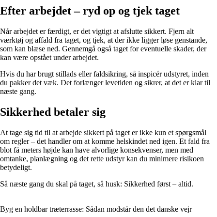
Efter arbejdet – ryd op og tjek taget
Når arbejdet er færdigt, er det vigtigt at afslutte sikkert. Fjern alt
værktøj og affald fra taget, og tjek, at der ikke ligger løse genstande,
som kan blæse ned. Gennemgå også taget for eventuelle skader, der
kan være opstået under arbejdet.
Hvis du har brugt stillads eller faldsikring, så inspicér udstyret, inden
du pakker det væk. Det forlænger levetiden og sikrer, at det er klar til
næste gang.
Sikkerhed betaler sig
At tage sig tid til at arbejde sikkert på taget er ikke kun et spørgsmål
om regler – det handler om at komme helskindet ned igen. Et fald fra
blot få meters højde kan have alvorlige konsekvenser, men med
omtanke, planlægning og det rette udstyr kan du minimere risikoen
betydeligt.
Så næste gang du skal på taget, så husk: Sikkerhed først – altid.
Byg en holdbar træterrasse: Sådan modstår den det danske vejr