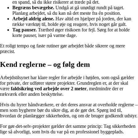
en spand, så du ikke risikerer at træde på det.
Begræns bevægelse.
Undgå at gå unødigt rundt på taget.
Planlæg arbejdet, så du kan nå det meste fra én position.
Arbejd aldrig alene.
Hav altid en hjælper på jorden, der kan
række værktøj til, holde øje og reagere, hvis noget går galt.
Tag pauser.
Træthed øger risikoen for fejl. Sørg for at holde
korte pauser, især på varme dage.
Et roligt tempo og faste rutiner gør arbejdet både sikrere og mere
præcist.
Kend reglerne – og følg dem
Arbejdstilsynet har klare regler for arbejde i højden, som også gælder
for private, der udfører større projekter. Grundreglen er, at der skal
være
faldsikring ved arbejde over 2 meter
, medmindre der er
rækværk eller anden beskyttelse.
Hvis du hyrer håndværkere, er det deres ansvar at overholde reglerne –
men som bygherre bør du sikre dig, at de gør det. Spørg ind til,
hvordan de planlægger sikkerheden, og om de bruger godkendt udstyr.
For gør-det-selv-projekter gælder det samme princip: Tag sikkerheden
lige så alvorligt, som hvis du var på en professionel byggeplads.