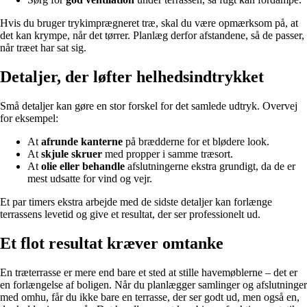
Hvis du bruger trykimprægneret træ, skal du være opmærksom på, at
det kan krympe, når det tørrer. Planlæg derfor afstandene, så de passer,
når træet har sat sig.
Detaljer, der løfter helhedsindtrykket
Små detaljer kan gøre en stor forskel for det samlede udtryk. Overvej
for eksempel:
At
afrunde kanterne
på brædderne for et blødere look.
At
skjule skruer
med propper i samme træsort.
At
olie eller behandle
afslutningerne ekstra grundigt, da de er
mest udsatte for vind og vejr.
Et par timers ekstra arbejde med de sidste detaljer kan forlænge
terrassens levetid og give et resultat, der ser professionelt ud.
Et flot resultat kræver omtanke
En træterrasse er mere end bare et sted at stille havemøblerne – det er
en forlængelse af boligen. Når du planlægger samlinger og afslutninger
med omhu, får du ikke bare en terrasse, der ser godt ud, men også en,