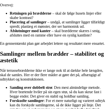
Overvej:
Retningen på brædderne
– skal de følge husets linjer eller
skabe kontrast?
Placering af samlinger
– undgå, at samlinger ligger tilfældigt
spredt; planlæg et mønster, der ser harmonisk ud.
Afslutninger mod kanter
– skal brædderne skæres i smig,
afsluttes med en ramme eller have en synlig kantliste?
En gennemtænkt plan gør arbejdet lettere og resultatet mere ensartet.
Samlinger mellem brædder – stabilitet og
æstetik
Når terrassebrædderne ikke er lange nok til at dække hele længden,
skal de samles. Her er der flere måder at gøre det på, afhængigt af
udtrykket og konstruktionen.
Samling over dobbelt strø
: Den mest almindelige metode.
Hver brætende hviler på sin egen strø, så du kan skrue fast i
begge ender. Det giver en stabil og holdbar samling.
Forskudte samlinger
: For et mere naturligt og varieret udtryk
kan du forskyde samlingerne, så de ikke ligger på linje. Det