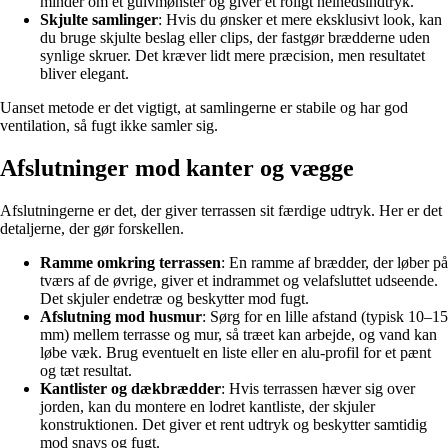
minder om et gulvmønster og giver et roligt helhedsindtryk.
Skjulte samlinger
: Hvis du ønsker et mere eksklusivt look, kan
du bruge skjulte beslag eller clips, der fastgør brædderne uden
synlige skruer. Det kræver lidt mere præcision, men resultatet
bliver elegant.
Uanset metode er det vigtigt, at samlingerne er stabile og har god
ventilation, så fugt ikke samler sig.
Afslutninger mod kanter og vægge
Afslutningerne er det, der giver terrassen sit færdige udtryk. Her er det
detaljerne, der gør forskellen.
Ramme omkring terrassen
: En ramme af brædder, der løber på
tværs af de øvrige, giver et indrammet og velafsluttet udseende.
Det skjuler endetræ og beskytter mod fugt.
Afslutning mod husmur
: Sørg for en lille afstand (typisk 10–15
mm) mellem terrasse og mur, så træet kan arbejde, og vand kan
løbe væk. Brug eventuelt en liste eller en alu-profil for et pænt
og tæt resultat.
Kantlister og dækbrædder
: Hvis terrassen hæver sig over
jorden, kan du montere en lodret kantliste, der skjuler
konstruktionen. Det giver et rent udtryk og beskytter samtidig
mod snavs og fugt.