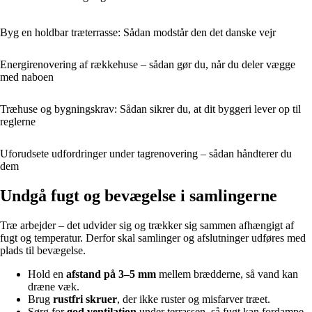
Byg en holdbar træterrasse: Sådan modstår den det danske vejr
Energirenovering af rækkehuse – sådan gør du, når du deler vægge
med naboen
Træhuse og bygningskrav: Sådan sikrer du, at dit byggeri lever op til
reglerne
Uforudsete udfordringer under tagrenovering – sådan håndterer du
dem
Undgå fugt og bevægelse i samlingerne
Træ arbejder – det udvider sig og trækker sig sammen afhængigt af
fugt og temperatur. Derfor skal samlinger og afslutninger udføres med
plads til bevægelse.
Hold en
afstand på 3–5 mm
mellem brædderne, så vand kan
dræne væk.
Brug
rustfri skruer
, der ikke ruster og misfarver træet.
Sørg for
god ventilation
under terrassen, så fugt kan fordampe.