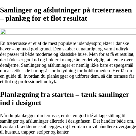
Samlinger og afslutninger på træterrassen
– planlæg for et flot resultat
En træterrasse er et af de mest populære udendørsprojekter i danske
haver – og med god grund. Den skaber et naturligt og varmt udtryk,
der passer til både moderne og klassiske huse. Men for at få et resultat,
der både ser godt ud og holder i mange år, er det vigtigt at tænke over
detaljerne. Samlinger og afslutninger er nemlig ikke bare et spørgsmål
om æstetik – de har også stor betydning for holdbarheden. Her får du
en guide til, hvordan du planlægger og udfører dem, så din terrasse får
et flot og professionelt udtryk.
Planlægning fra starten – tænk samlinger
ind i designet
Når du planlægger din terrasse, er det en god idé at tage stilling til
samlinger og afslutninger allerede i designfasen. Det handler både om,
hvordan brædderne skal lægges, og hvordan du vil håndtere overgange
til husmur, trapper, stolper og kanter.