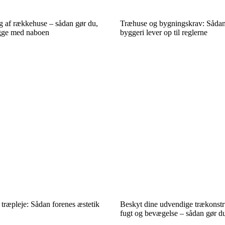
g af rækkehuse – sådan gør du,
Træhuse og bygningskrav: Sådan s
gge med naboen
byggeri lever op til reglerne
træpleje: Sådan forenes æstetik
Beskyt dine udvendige trækonst
fugt og bevægelse – sådan gør d