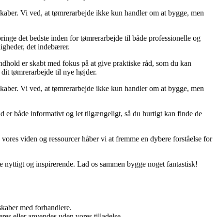
e skaber. Vi ved, at tømrerarbejde ikke kun handler om at bygge, men
ringe det bedste inden for tømrerarbejde til både professionelle og
igheder, det indebærer.
 indhold er skabt med fokus på at give praktiske råd, som du kan
it tømrerarbejde til nye højder.
e skaber. Vi ved, at tømrerarbejde ikke kun handler om at bygge, men
d er både informativt og let tilgængeligt, så du hurtigt kan finde de
le vores viden og ressourcer håber vi at fremme en dybere forståelse for
åde nyttigt og inspirerende. Lad os sammen bygge noget fantastisk!
rskaber med forhandlere.
res eller anvendes uden vores tilladelse.