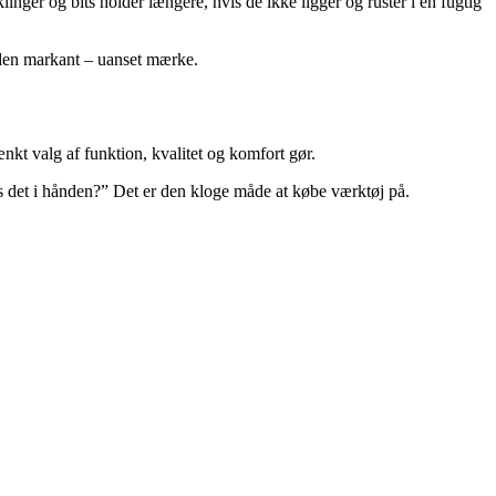
inger og bits holder længere, hvis de ikke ligger og ruster i en fugtig
etiden markant – uanset mærke.
nkt valg af funktion, kvalitet og komfort gør.
es det i hånden?” Det er den kloge måde at købe værktøj på.