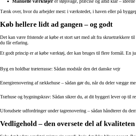
Manuelle værktøjer
er støjsvage, præcise og altid klar – ideelle
Tænk over, hvor du arbejder mest: i værkstedet, i haven eller på byggep
Køb hellere lidt ad gangen – og godt
Det kan være fristende at købe et stort sæt med alt fra skruetrækkere
du får erfaring.
Et godt princip er at købe værktøj, der kan bruges til flere formål. En j
Byg en holdbar træterrasse: Sådan modstår den det danske vejr
Energirenovering af rækkehuse – sådan gør du, når du deler vægge m
Træhuse og bygningskrav: Sådan sikrer du, at dit byggeri lever op til r
Uforudsete udfordringer under tagrenovering – sådan håndterer du de
Vedligehold – den oversete del af kvaliteten