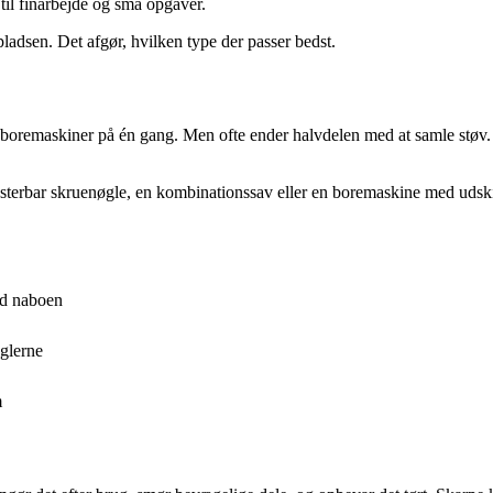
 til finarbejde og små opgaver.
ladsen. Det afgør, hvilken type der passer bedst.
 til boremaskiner på én gang. Men ofte ender halvdelen med at samle st
usterbar skruenøgle, en kombinationssav eller en boremaskine med udskifte
ed naboen
eglerne
m