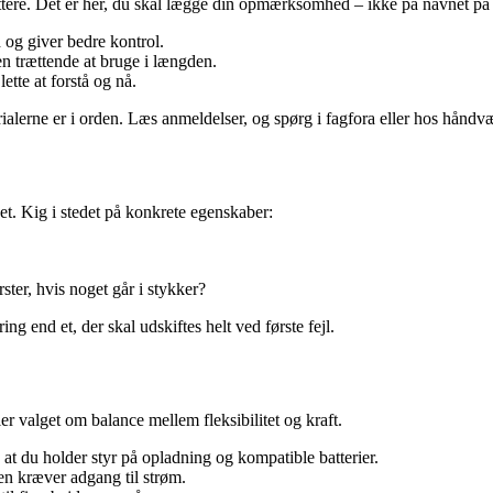
 lettere. Det er her, du skal lægge din opmærksomhed – ikke på navnet på
og giver bedre kontrol.
n trættende at bruge i længden.
ette at forstå og nå.
ialerne er i orden. Læs anmeldelser, og spørg i fagfora eller hos håndv
et. Kig i stedet på konkrete egenskaber:
rster, hvis noget går i stykker?
ng end et, der skal udskiftes helt ved første fejl.
r valget om balance mellem fleksibilitet og kraft.
 at du holder styr på opladning og kompatible batterier.
en kræver adgang til strøm.