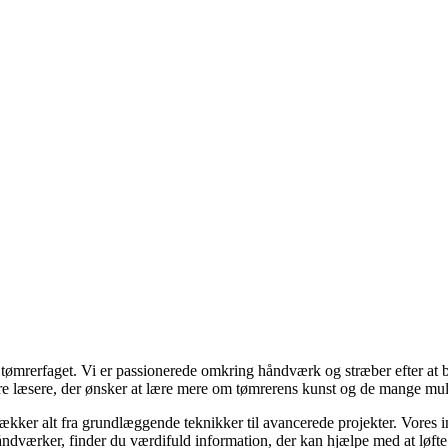
r tømrerfaget. Vi er passionerede omkring håndværk og stræber efter at b
re læsere, der ønsker at lære mere om tømrerens kunst og de mange mul
 dækker alt fra grundlæggende teknikker til avancerede projekter. Vores
ndværker, finder du værdifuld information, der kan hjælpe med at løfte d