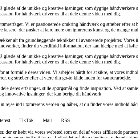
kan få glæde af de unikke og kreative løsninger, som dygtige håndværker
 passion for håndværk driver os til at dele denne viden med dig.
r tømrerfaget. Vi er passionerede omkring håndværk og stræber efter at b
re læsere, der ønsker at lære mere om tømrerens kunst og de mange mul
 dækker alt fra grundlæggende teknikker til avancerede projekter. Vores
ndværker, finder du værdifuld information, der kan hjælpe med at løfte d
kan få glæde af de unikke og kreative løsninger, som dygtige håndværker
 passion for håndværk driver os til at dele denne viden med dig.
 at formidle deres viden. Vi arbejder hårdt for at sikre, at vores indhol
erer, og stræber efter at være din go-to kilde inden for tømrerarbejde.
 dele deres erfaringer, stille spørgsmål og finde inspiration. Ved at sam
g innovative løsninger, der kan berige dit håndværk.
din rejse ind i tømrerens verden og håber, at du finder vores indhold b
terest
TikTok
Mail
RSS
ter, der er købt via vores websted som en del af vores affilierede partne
 kan generere indtægt for os. Indholdet må ikke gengives, videredistribue