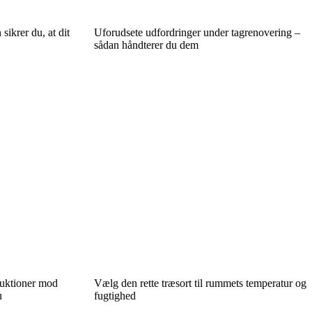
ikrer du, at dit
Uforudsete udfordringer under tagrenovering –
sådan håndterer du dem
ruktioner mod
Vælg den rette træsort til rummets temperatur og
u
fugtighed