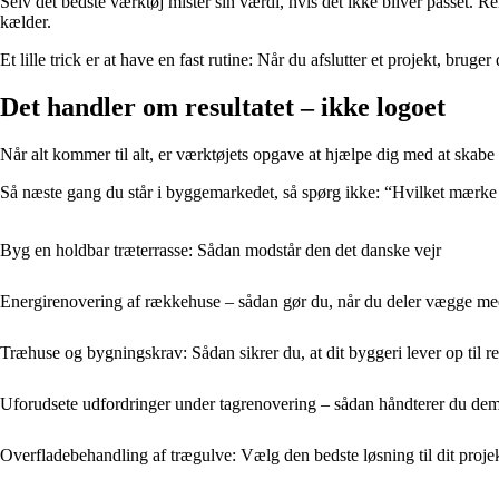
Selv det bedste værktøj mister sin værdi, hvis det ikke bliver passet. Re
kælder.
Et lille trick er at have en fast rutine: Når du afslutter et projekt, br
Det handler om resultatet – ikke logoet
Når alt kommer til alt, er værktøjets opgave at hjælpe dig med at skabe 
Så næste gang du står i byggemarkedet, så spørg ikke: “Hvilket mærke e
Byg en holdbar træterrasse: Sådan modstår den det danske vejr
Energirenovering af rækkehuse – sådan gør du, når du deler vægge m
Træhuse og bygningskrav: Sådan sikrer du, at dit byggeri lever op til r
Uforudsete udfordringer under tagrenovering – sådan håndterer du de
Overfladebehandling af trægulve: Vælg den bedste løsning til dit proje