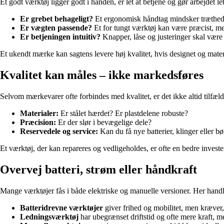
Et godt værktøj ligger godt i hånden, er let at betjene og gør arbejdet
Er grebet behageligt?
Et ergonomisk håndtag mindsker træthed 
Er vægten passende?
Et for tungt værktøj kan være præcist, me
Er betjeningen intuitiv?
Knapper, låse og justeringer skal være l
Et ukendt mærke kan sagtens levere høj kvalitet, hvis designet og mater
Kvalitet kan måles – ikke markedsføres
Selvom mærkevarer ofte forbindes med kvalitet, er det ikke altid tilfæld
Materialer:
Er stålet hærdet? Er plastdelene robuste?
Præcision:
Er der slør i bevægelige dele?
Reservedele og service:
Kan du få nye batterier, klinger eller bø
Et værktøj, der kan repareres og vedligeholdes, er ofte en bedre investeri
Overvej batteri, strøm eller håndkraft
Mange værktøjer fås i både elektriske og manuelle versioner. Her handle
Batteridrevne værktøjer
giver frihed og mobilitet, men kræver,
Ledningsværktøj
har ubegrænset driftstid og ofte mere kraft, m