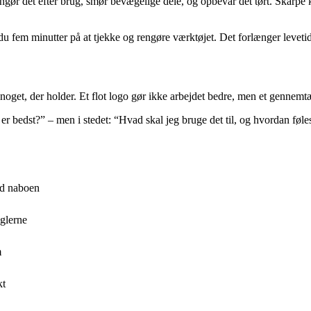
ngør det efter brug, smør bevægelige dele, og opbevar det tørt. Skarpe kl
uger du fem minutter på at tjekke og rengøre værktøjet. Det forlænger lev
noget, der holder. Et flot logo gør ikke arbejdet bedre, men et gennemtæ
r bedst?” – men i stedet: “Hvad skal jeg bruge det til, og hvordan føl
ed naboen
eglerne
m
kt