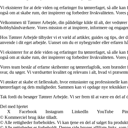
Vi eksisterer for at dele viden og erfaringer fra tømrerfaget, så alle 
også om at skabe rum, der inspirerer og forbedrer livskvaliteten. Vores
Velkommen til Tømrer Arbejde, din pålidelige kilde til alt, der vedrøre
hobbyhåndværkere. Vores mission er at inspirere, informere og engage
Hos Tømrer Arbejde tilbyder vi et væld af artikler, guides og tips, der
anvende i dit eget arbejde. Uanset om du er nybegynder eller erfaren hå
Vi eksisterer for at dele viden og erfaringer fra tømrerfaget, så alle 
også om at skabe rum, der inspirerer og forbedrer livskvaliteten. Vores
Vores team består af erfarne skribenter og tømrerfagfolk, som brænder for
svar, du søger. Vi værdsætter kvalitet og relevans i alt, hvad vi præsent
Vi ønsker at skabe et fællesskab, hvor entusiaster og professionelle kan
tømrerfaget og dets muligheder. Sammen kan vi opdage nye teknikker o
Tak fordi du besøger Tømrer Arbejde. Vi ser frem til at være en del af 
Del med hjertet
X
Facebook
Instagram
LinkedIn
YouTube
Pin
© Kommerciel brug ikke tilladt.
© Alle rettigheder forbeholdes. Vi kan tjene en del af salget fra produk
© Alle rettigheder er forbeholdt. Denne side bruger affiliate-links, som