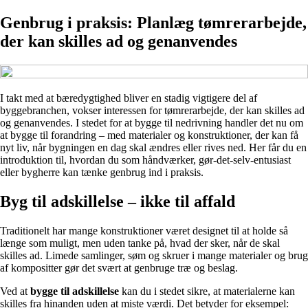
Genbrug i praksis: Planlæg tømrerarbejde,
der kan skilles ad og genanvendes
I takt med at bæredygtighed bliver en stadig vigtigere del af
byggebranchen, vokser interessen for tømrerarbejde, der kan skilles ad
og genanvendes. I stedet for at bygge til nedrivning handler det nu om
at bygge til forandring – med materialer og konstruktioner, der kan få
nyt liv, når bygningen en dag skal ændres eller rives ned. Her får du en
introduktion til, hvordan du som håndværker, gør-det-selv-entusiast
eller bygherre kan tænke genbrug ind i praksis.
Byg til adskillelse – ikke til affald
Traditionelt har mange konstruktioner været designet til at holde så
længe som muligt, men uden tanke på, hvad der sker, når de skal
skilles ad. Limede samlinger, søm og skruer i mange materialer og brug
af kompositter gør det svært at genbruge træ og beslag.
Ved at
bygge til adskillelse
kan du i stedet sikre, at materialerne kan
skilles fra hinanden uden at miste værdi. Det betyder for eksempel: