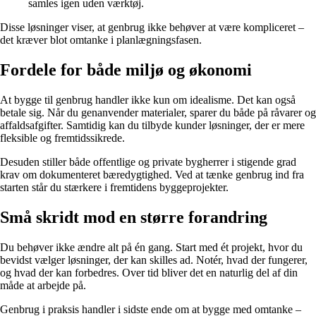
samles igen uden værktøj.
Disse løsninger viser, at genbrug ikke behøver at være kompliceret –
det kræver blot omtanke i planlægningsfasen.
Fordele for både miljø og økonomi
At bygge til genbrug handler ikke kun om idealisme. Det kan også
betale sig. Når du genanvender materialer, sparer du både på råvarer og
affaldsafgifter. Samtidig kan du tilbyde kunder løsninger, der er mere
fleksible og fremtidssikrede.
Desuden stiller både offentlige og private bygherrer i stigende grad
krav om dokumenteret bæredygtighed. Ved at tænke genbrug ind fra
starten står du stærkere i fremtidens byggeprojekter.
Små skridt mod en større forandring
Du behøver ikke ændre alt på én gang. Start med ét projekt, hvor du
bevidst vælger løsninger, der kan skilles ad. Notér, hvad der fungerer,
og hvad der kan forbedres. Over tid bliver det en naturlig del af din
måde at arbejde på.
Genbrug i praksis handler i sidste ende om at bygge med omtanke –